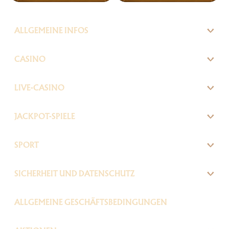
ALLGEMEINE INFOS
CASINO
LIVE-CASINO
JACKPOT-SPIELE
SPORT
SICHERHEIT UND DATENSCHUTZ
ALLGEMEINE GESCHÄFTSBEDINGUNGEN