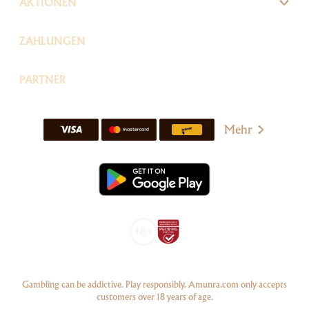
AKTIONEN
ZAHLUNGEN
PARTNER
Mehr
Gambling can be addictive. Play responsibly. Amunra.com only accepts
customers over 18 years of age.