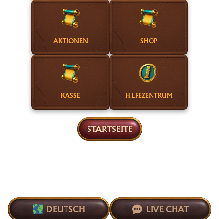
AKTIONEN
SHOP
KASSE
HILFEZENTRUM
STARTSEITE
DEUTSCH
LIVE CHAT