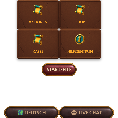
AKTIONEN
SHOP
KASSE
HILFEZENTRUM
STARTSEITE
DEUTSCH
LIVE CHAT