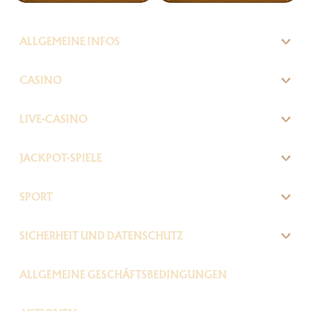
ALLGEMEINE INFOS
CASINO
LIVE-CASINO
JACKPOT-SPIELE
SPORT
SICHERHEIT UND DATENSCHUTZ
ALLGEMEINE GESCHÄFTSBEDINGUNGEN