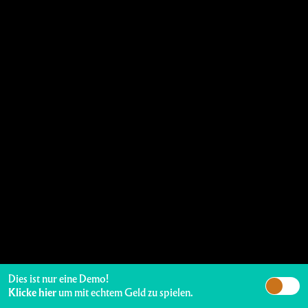
Dies ist nur eine Demo!
Klicke hier
um mit echtem Geld zu spielen.