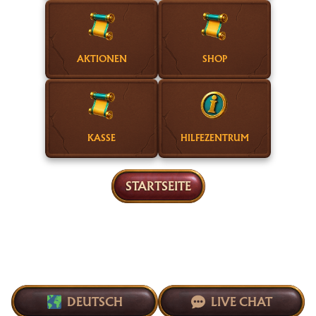
AKTIONEN
SHOP
KASSE
HILFEZENTRUM
STARTSEITE
DEUTSCH
LIVE CHAT