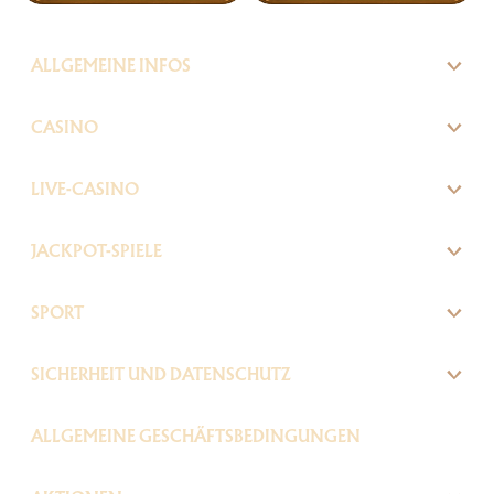
ALLGEMEINE INFOS
CASINO
LIVE-CASINO
JACKPOT-SPIELE
SPORT
SICHERHEIT UND DATENSCHUTZ
ALLGEMEINE GESCHÄFTSBEDINGUNGEN